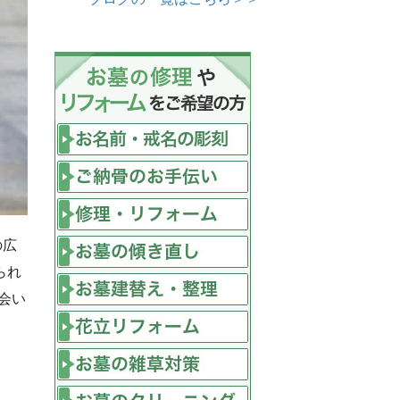
の広
られ
会い