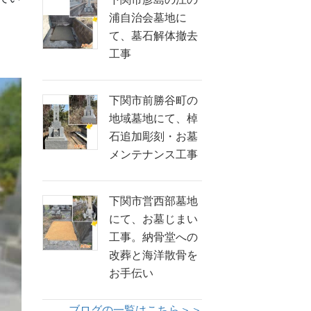
浦自治会墓地に
て、墓石解体撤去
工事
下関市前勝谷町の
地域墓地にて、棹
石追加彫刻・お墓
メンテナンス工事
下関市営西部墓地
にて、お墓じまい
工事。納骨堂への
改葬と海洋散骨を
お手伝い
ブログの一覧はこちら＞＞