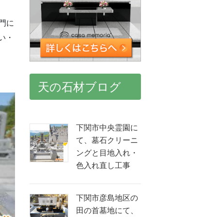
門に
い・
天の石材ブログ
下関市中央霊園に
て、墓石クリーニ
ングと目地入れ・
色入れ直し工事
下関市彦島地区の
田の首墓地にて、