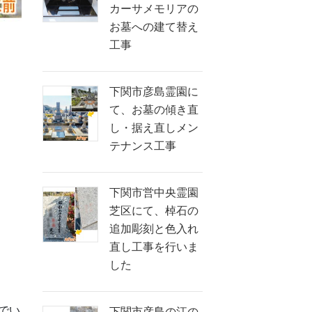
カーサメモリアの
お墓への建て替え
工事
下関市彦島霊園に
て、お墓の傾き直
し・据え直しメン
テナンス工事
下関市営中央霊園
芝区にて、棹石の
追加彫刻と色入れ
直し工事を行いま
した
でい
下関市彦島の江の