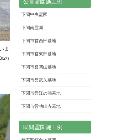
公営霊園施工例
下関中央霊園
下関南霊園
下関市営西部墓地
いま
下関市営東部墓地
体の
下関市営関山墓地
下関市営武久墓地
下関市営江の浦墓地
下関市営功山寺墓地
民間霊園施工例
新下関郷台地墓苑