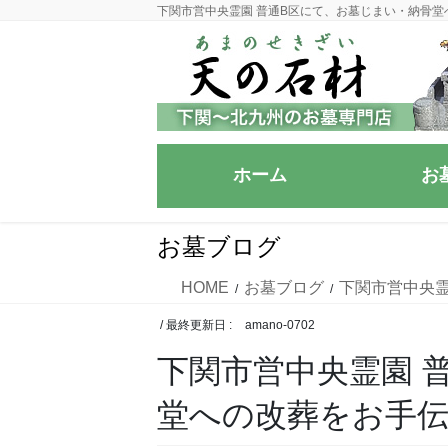
コ
ナ
下関市営中央霊園 普通B区にて、お墓じまい・納骨堂
ン
ビ
テ
ゲ
ン
ー
ツ
シ
に
ョ
移
ン
ホーム
お
動
に
移
動
お墓ブログ
HOME
お墓ブログ
下関市営中央
/ 最終更新日 :
amano-0702
下関市営中央霊園 
堂への改葬をお手