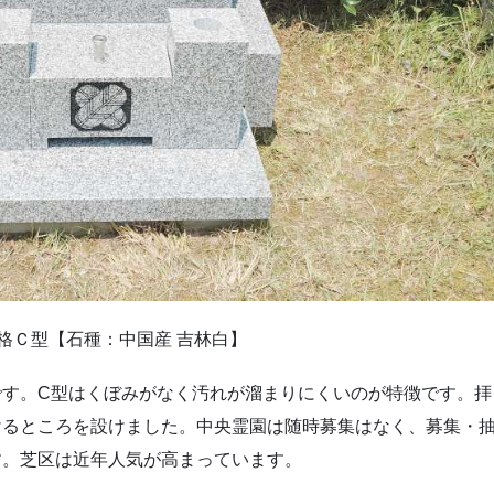
格Ｃ型【石種：中国産 吉林白】
です。C型はくぼみがなく汚れが溜まりにくいのが特徴です。拝
けるところを設けました。中央霊園は随時募集はなく、募集・
す。芝区は近年人気が高まっています。