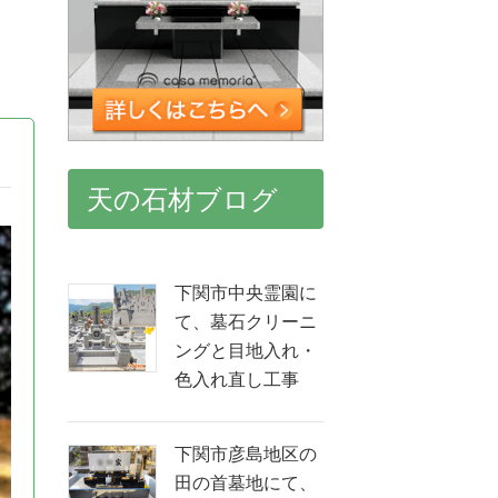
天の石材ブログ
下関市中央霊園に
て、墓石クリーニ
ングと目地入れ・
色入れ直し工事
下関市彦島地区の
田の首墓地にて、