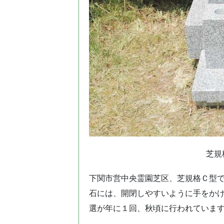
芝規
下関市営中央霊園芝区、芝規格Ｃ型
石には、開閉しやすいように手をか
選が年に１回、秋頃に行われていま