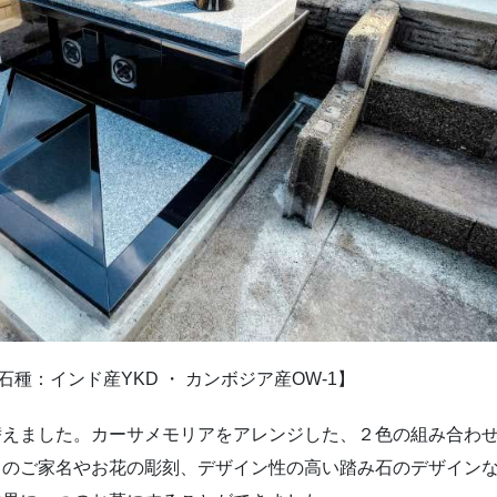
種：インド産YKD ・ カンボジア産OW-1】
替えました。カーサメモリアをアレンジした、２色の組み合わ
きのご家名やお花の彫刻、デザイン性の高い踏み石のデザイン