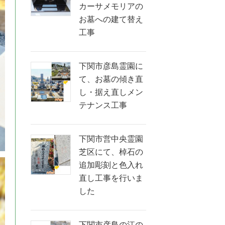
カーサメモリアの
お墓への建て替え
工事
下関市彦島霊園に
て、お墓の傾き直
し・据え直しメン
テナンス工事
下関市営中央霊園
芝区にて、棹石の
追加彫刻と色入れ
直し工事を行いま
した
下関市彦島の江の