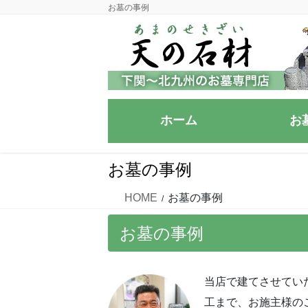
コ
ナ
お墓の事例
ン
ビ
テ
ゲ
ン
ー
ツ
シ
に
ョ
移
ン
ホーム
お
動
に
移
動
お墓の事例
HOME
お墓の事例
お墓の事例
当店で建てさせてい
工まで、お施主様の