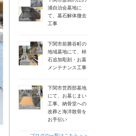
浦自治会墓地に
て、墓石解体撤去
工事
下関市前勝谷町の
地域墓地にて、棹
石追加彫刻・お墓
メンテナンス工事
下関市営西部墓地
にて、お墓じまい
工事。納骨堂への
改葬と海洋散骨を
お手伝い
ブログの一覧はこちら＞＞