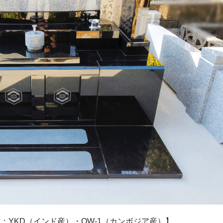
：YKD（インド産）・OW-1（カンボジア産）】