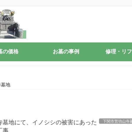
墓の価格
お墓の事例
修理・リフ
寺墓地
下関市営功山寺
寺墓地にて、イノシシの被害にあった
工事