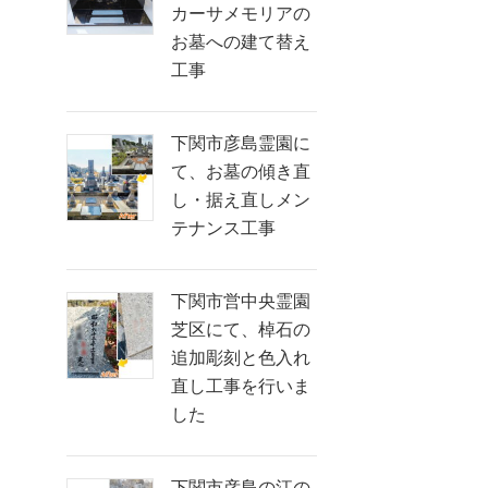
カーサメモリアの
お墓への建て替え
工事
下関市彦島霊園に
て、お墓の傾き直
し・据え直しメン
テナンス工事
下関市営中央霊園
芝区にて、棹石の
追加彫刻と色入れ
直し工事を行いま
した
下関市彦島の江の