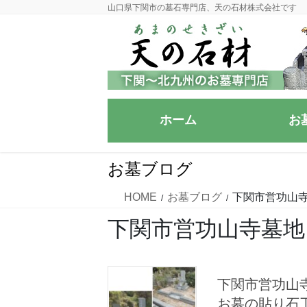
コ
ナ
山口県下関市の墓石専門店、天の石材株式会社です
ン
ビ
テ
ゲ
ン
ー
ツ
シ
に
ョ
移
ン
ホーム
お
動
に
移
動
お墓ブログ
HOME
お墓ブログ
下関市営功山
下関市営功山寺墓地
下関市営功山
お墓の貼り石