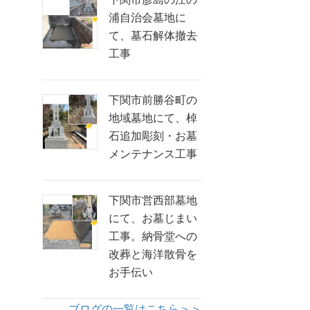
浦自治会墓地に
て、墓石解体撤去
工事
下関市前勝谷町の
地域墓地にて、棹
石追加彫刻・お墓
メンテナンス工事
下関市営西部墓地
にて、お墓じまい
工事。納骨堂への
改葬と海洋散骨を
お手伝い
ブログの一覧はこちら＞＞