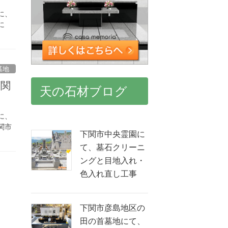
に、
に
墓地
下関
天の石材ブログ
に、
関市
下関市中央霊園に
て、墓石クリーニ
ングと目地入れ・
色入れ直し工事
下関市彦島地区の
田の首墓地にて、